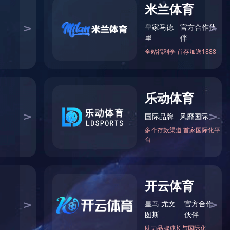
航空航天
其他领域