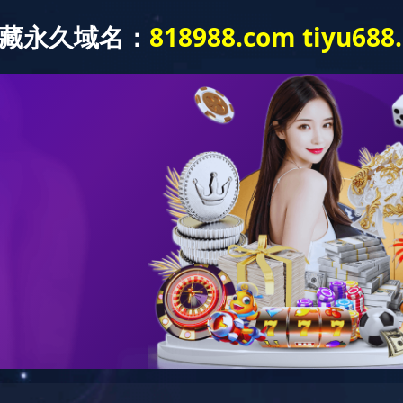
应用
解决方案
服务支持
新闻资讯
米兰