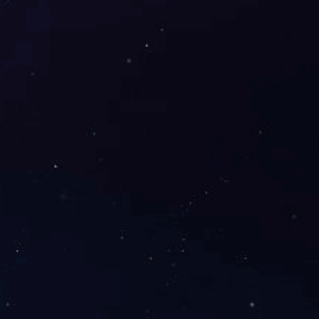
服务支持
服务网络
服务团队
服务培训
服务承诺