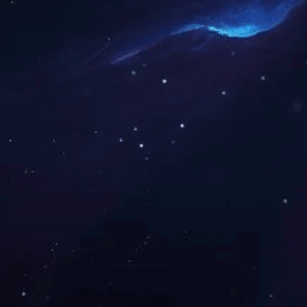
设备租赁
行
高空作业工程设备
交通
吊装工程设备
工业
土方工程设备
商业
米兰网入口站官网-米兰
市政
milan（中国）
能源
活动
航空
其他
新闻资讯
米
mi
公司新闻