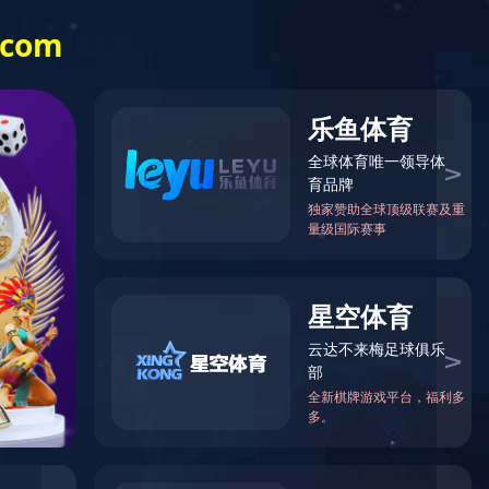
网入口站官网-米兰milan（中国）
关于我们