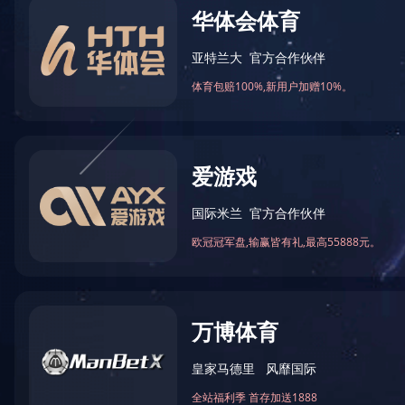
航空领域
航天领域